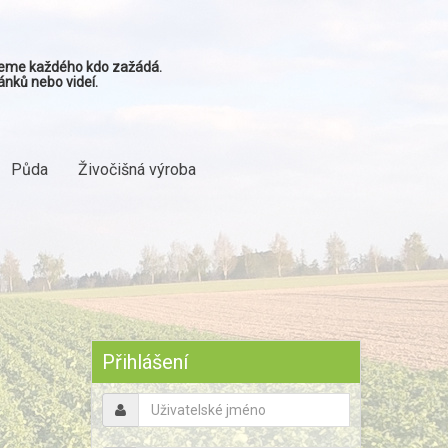
ujeme každého kdo zažádá.
ánků nebo videí.
Půda
Živočišná výroba
Předchozí
Předchozí
Následující
Následující
rok
měsíc
měsíc
rok
Přihlášení