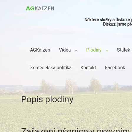
Některé složky a diskuze
Diskuzi jsme př
AGKaizen
Videa
Plodiny
Statek 
Zemědělská politika
Kontakt
Facebook
Popis plodiny
Zařazení pšenice v osevním