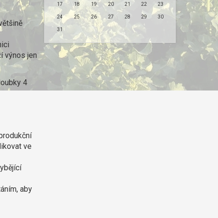
17
18
19
20
21
22
23
24
25
26
27
28
29
30
většině
31
ici
ží výnos jen
hloubky 4
 produkční
likovat ve
ybějící
táním, aby