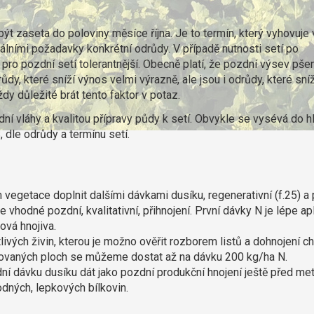
t zaseta do poloviny měsíce října. Je to termín, který vyhovuje 
uálními požadavky konkrétní odrůdy. V případě nutnosti setí po
 pro pozdní setí tolerantnější. Obecně platí, že pozdní výsev pšen
dy, které sníží výnos velmi výrazně, ale jsou i odrůdy, které sní
dy důležité brát tento faktor v potaz.
dní vláhy a kvalitou přípravy půdy k setí. Obvykle se vysévá do 
dle odrůdy a termínu setí.
 vegetace doplnit dalšími dávkami dusíku, regenerativní (f.25) a
e vhodné pozdní, kvalitativní, přihnojení. První dávky N je lépe ap
ová hnojiva.
ivých živin, kterou je možno ověřit rozborem listů a dohnojení ch
pěstovaných ploch se můžeme dostat až na dávku 200 kg/ha N.
ní dávku dusíku dát jako pozdní produkční hnojení ještě před me
dných, lepkových bílkovin.