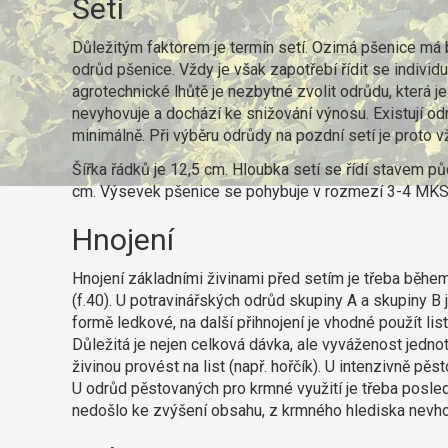
Setí
Důležitým faktorem je termín setí. Ozimá pšenice má bý
odrůd pšenice. Vždy je však zapotřebí řídit se individ
agrotechnické lhůtě je nezbytné zvolit odrůdu, která je
nevyhovuje a dochází ke snižování výnosu. Existují odrů
minimálně. Při výběru odrůdy na pozdní setí je proto vž
Šířka řádků je 12,5 cm. Hloubka setí se řídí stavem pů
cm. Výsevek pšenice se pohybuje v rozmezí 3-4 MKS, 
Hnojení
Hnojení základními živinami před setím je třeba během
(f.40). U potravinářských odrůd skupiny A a skupiny B j
formě ledkové, na další přihnojení je vhodné použít list
Důležitá je nejen celková dávka, ale vyváženost jednotl
živinou provést na list (např. hořčík). U intenzivně 
U odrůd pěstovaných pro krmné využití je třeba posled
nedošlo ke zvýšení obsahu, z krmného hlediska nevho