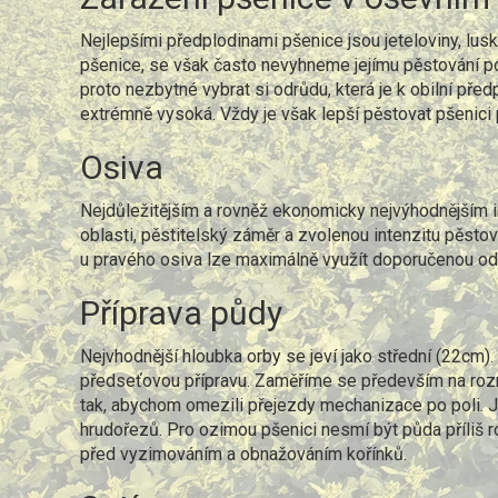
Nejlepšími předplodinami pšenice jsou jeteloviny, lusk
pšenice, se však často nevyhneme jejímu pěstování po
proto nezbytné vybrat si odrůdu, která je k obilní před
extrémně vysoká. Vždy je však lepší pěstovat pšenici 
Osiva
Nejdůležitějším a rovněž ekonomicky nejvýhodnějším 
oblasti, pěstitelský záměr a zvolenou intenzitu pěsto
u pravého osiva lze maximálně využít doporučenou od
Příprava půdy
Nejvhodnější hloubka orby se jeví jako střední (22cm).
předseťovou přípravu. Zaměříme se především na rozm
tak, abychom omezili přejezdy mechanizace po poli. 
hrudořezů. Pro ozimou pšenici nesmí být půda příliš ro
před vyzimováním a obnažováním kořínků.