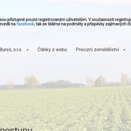
 jsou přístupné pouze registrovaným uživatelům. V současnosti registr
evedli na
facebook
, tak se těšíme na podměty a příspěvky zajímavých čl
Bureš, s.r.o.
Články z webu
Precizní zemědělství
 postupu