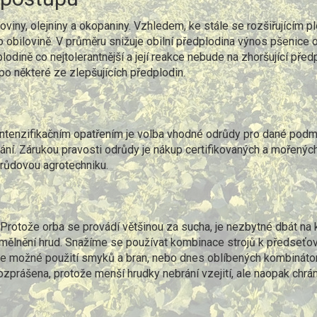
oviny, olejniny a okopaniny. Vzhledem, ke stále se rozšiřujícím 
 obilovině. V průměru snižuje obilní předplodina výnos pšenice 
plodině co nejtolerantnější a její reakce nebude na zhoršující před
po některé ze zlepšujících předplodin.
intenzifikačním opatřením je volba vhodné odrůdy pro dané podm
vání. Zárukou pravosti odrůdy je nákup certifikovaných a mořených
růdovou agrotechniku.
 Protože orba se provádí většinou za sucha, je nezbytné dbát na k
ělnění hrud. Snažíme se používat kombinace strojů k předseťov
Je možné použití smyků a bran, nebo dnes oblíbených kombinátor
zprášena, protože menší hrudky nebrání vzejití, ale naopak chrání