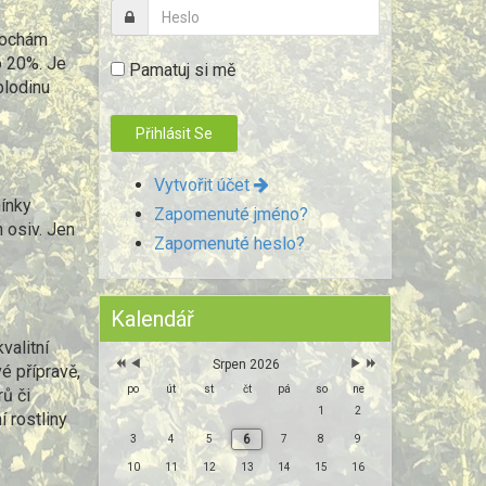
plochám
o 20%. Je
Pamatuj si mě
plodinu
Vytvořit účet
ínky
Zapomenuté jméno?
 osiv. Jen
Zapomenuté heslo?
Kalendář
valitní
Srpen 2026
é přípravě,
po
út
st
čt
pá
so
ne
ů či
1
2
 rostliny
6
3
4
5
7
8
9
10
11
12
13
14
15
16