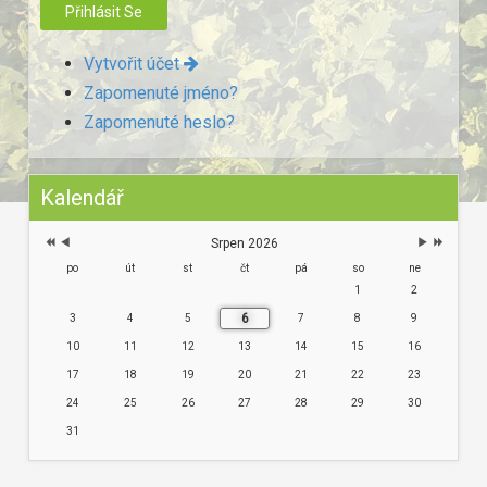
Vytvořit účet
Zapomenuté jméno?
Zapomenuté heslo?
Kalendář
Srpen 2026
po
út
st
čt
pá
so
ne
1
2
6
3
4
5
7
8
9
10
11
12
13
14
15
16
17
18
19
20
21
22
23
24
25
26
27
28
29
30
31