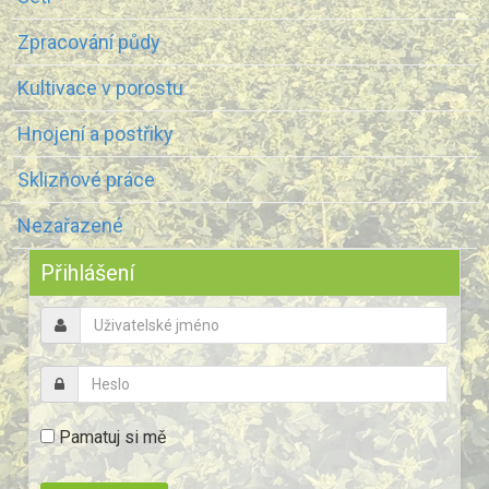
Zpracování půdy
Kultivace v porostu
Hnojení a postřiky
Sklizňové práce
Nezařazené
Předchozí
Předchozí
Následující
Následující
rok
měsíc
měsíc
rok
Přihlášení
Pamatuj si mě