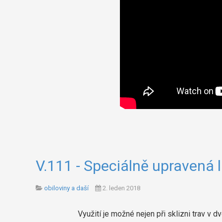
V.111 - Speciálně upravená l
obiloviny a daší
2. leden 2018
Využití je možné nejen při sklizni trav v d