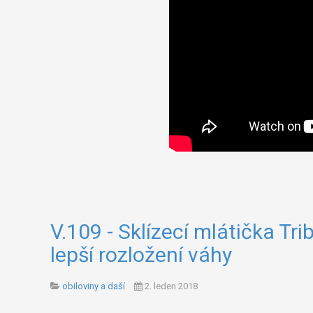
V.109 - Sklízecí mlátička T
lepší rozložení váhy
obiloviny a daší
2. leden 2018