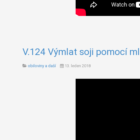
V.124 Výmlat soji pomocí ml
obiloviny a daší
13. leden 2018