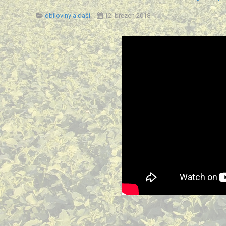
obiloviny a daší
12. březen 2018