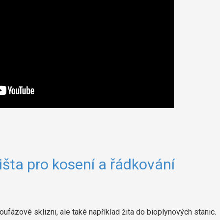
išta pro kosení a řádkování
voufázové sklizni, ale také například žita do bioplynových stanic.