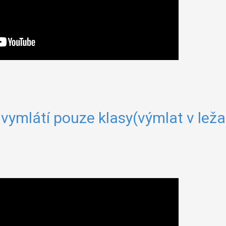
rá vymlátí pouze klasy(výmlat v le