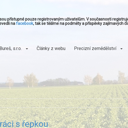
 jsou přístupné pouze registrovaným uživatelům. V současnosti registr
evedli na
facebook
, tak se těšíme na podměty a příspěvky zajímavých čl
Bureš, s.r.o.
Články z webu
Precizní zemědělství
ráci s řepkou