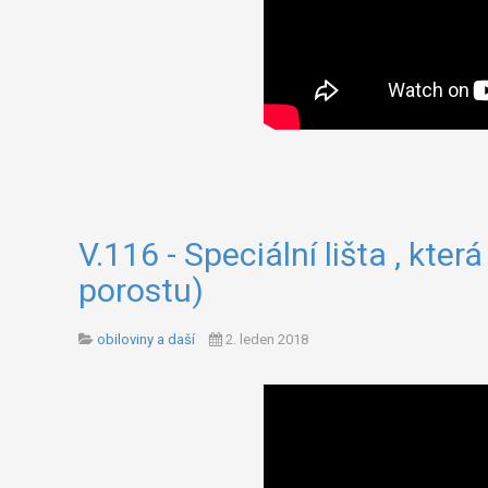
V.116 - Speciální lišta , kte
porostu)
obiloviny a daší
2. leden 2018