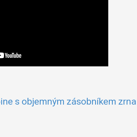
ribine s objemným zásobníkem zrna