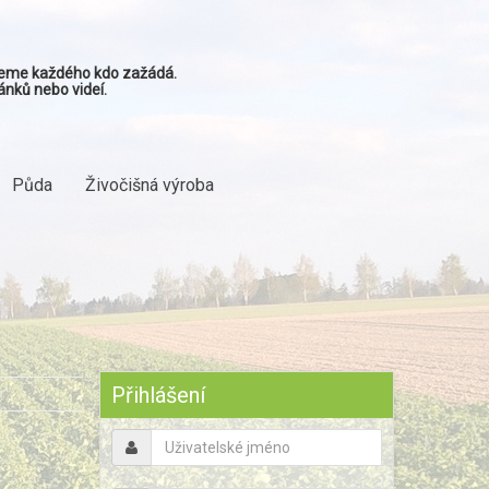
ujeme každého kdo zažádá.
ánků nebo videí.
Půda
Živočišná výroba
Předchozí
Předchozí
Následující
Následující
rok
měsíc
měsíc
rok
Přihlášení