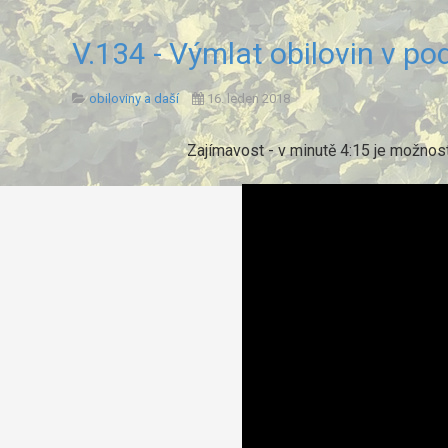
V.134 - Výmlat obilovin v po
obiloviny a daší
16. leden 2018
Zajímavost - v minutě
4:15
je možnost 