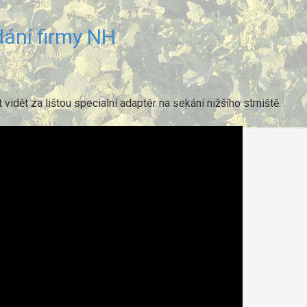
dání firmy NH
vidět za lištou specialní adaptér na sekání nižšího strniště.