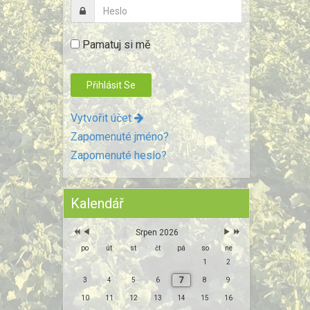
Pamatuj si mě
Vytvořit účet
Zapomenuté jméno?
Zapomenuté heslo?
Kalendář
Srpen 2026
po
út
st
čt
pá
so
ne
1
2
7
3
4
5
6
8
9
10
11
12
13
14
15
16