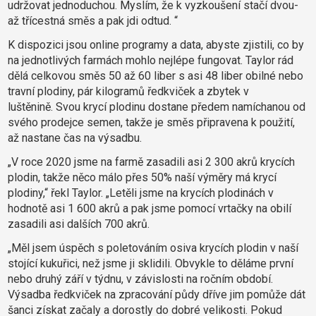
udržovat jednoduchou. Myslím, že k vyzkoušení stačí dvou-
až třícestná směs a pak jdi odtud. “
K dispozici jsou online programy a data, abyste zjistili, co by
na jednotlivých farmách mohlo nejlépe fungovat.
Taylor rád
dělá celkovou směs 50 až 60 liber s asi 48 liber obilné nebo
travní plodiny, pár kilogramů ředkviček a zbytek v
luštěnině.
Svou krycí plodinu dostane předem namíchanou od
svého prodejce semen, takže je směs připravena k použití,
až nastane čas na výsadbu.
„V roce 2020 jsme na farmě zasadili asi 2 300 akrů krycích
plodin, takže něco málo přes 50% naší výměry má krycí
plodiny,“ řekl Taylor.
„Letěli jsme na krycích plodinách v
hodnotě asi 1 600 akrů a pak jsme pomocí vrtačky na obilí
zasadili asi dalších 700 akrů.
„Měl jsem úspěch s poletováním osiva krycích plodin v naší
stojící kukuřici, než jsme ji sklidili. Obvykle to děláme první
nebo druhý září v týdnu, v závislosti na ročním období.
Výsadba ředkviček na zpracování půdy dříve jim pomůže dát
šanci získat začaly a dorostly do dobré velikosti. Pokud