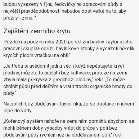
budou vysazeny v říjnu, ředkvičky na zpracování půdy s
největší pravděpodobností nebudou dost velké na to, aby
přežily i zimu. “
Zajištění zemního krytu
Později na podzim roku 2020 po sklizni bavlny Taylor a jeho
pracovní skupina odřízli bavlníkové stonky a vysázeli několik
krycích plodin vrtačkou na obilí.
„Je třeba si uvědomit jednu věc, i když nepěstujete krycí
plodiny, můžete to udělat i bez kultivace, protože na zemi
zbyla malá přikrývka z předchozí plodiny,“ řekl.
„To může
chránit půdu před deštěm a vrátit trochu organické hmoty do
půdy.“
Na polích bez obdělávání Taylor říká, že se dostane mnohem
lépe do vody.
„Kořenový systém nahoře na zemi nám pomáhá, abychom se
mohli během doby výsadby vrátit do práce v poli bez
obdělávání půdy rychleji než na obdělávaném poli,“ řekl