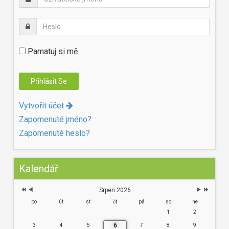
Pamatuj si mě
Vytvořit účet
Zapomenuté jméno?
Zapomenuté heslo?
Kalendář
Srpen 2026
po
út
st
čt
pá
so
ne
1
2
6
3
4
5
7
8
9