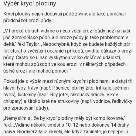
Výběr krycí plodiny
Krycí plodiny nejen dodávají půdě živiny, ale také pomáhají
předcházet erozi půdy.
„V horské oblasti vidíme o něco větší erozi půdy než na naší
jiné zemědělské půdě, ale eroze půdy je také problémem v
deltě,“ řekl Taylor.
„Nepochybně, když se budete každých pár
let starat o vyčištění ocasních příkopů, uvidíte důkazy o erozi
půdy. Často se u nás vyskytnou velké dešťové události,
které mohou způsobit velkou erozi. v některých případech
úplně erozi, ale mohou pomoci. “
Pokud jde o výběr mezi různými krycími plodinami, existují tři
hlavní typy: trávy (např. Pšenice, obilný žito, tritikale, ječmen,
oves), luštěniny (např. Bílý jetel, rakouský hrášek, vikev
chlupatý) a širokolisté ne strukoviny (např. vodnice, ředkvičky
pro zpracování půdy).
„Nemyslím si, že by krycí plodiny měly být komplikované,“
řekl.
„Vidíme několik směsí s 10, 12 nebo dokonce 14 druhy
osiva. Biodiverzita je skvělá, ale když začínáte, je nejlepší ji