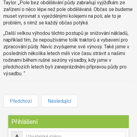
Taylor.
„Pole bez obdělávání půdy zabraňují vyjížďkám ze
zařízení o něco lépe než pole obdělávaná. Občas se budeme
muset vyrovnat s vyježděnými kolejemi na poli, ale to je
problém, s nímž se každý občas potýká.
„Další velkou výhodou těchto postupů je snižování nákladů,
například tím, že nepoužíváme tolik traktorů a vybavení pro
zpracování půdy. Navíc zvyšujeme své výnosy. Také jsme v
posledních několika letech měli více času strávit s našimi
rodinami během rušné sezóny výsadby, kdy jsme v
předchozích letech byli zaneprázdněni přípravou půdy pro
výsadbu. “
Předchozí
Následující
Předchozí
Předchozí
Následující
Následující
rok
měsíc
měsíc
rok
Přihlášení