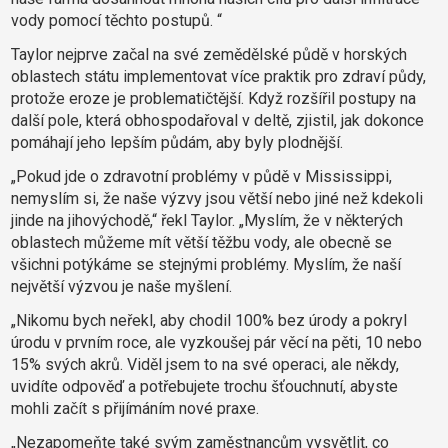
vody pomocí těchto postupů. “
Taylor nejprve začal na své zemědělské půdě v horských
oblastech státu implementovat více praktik pro zdraví půdy,
protože eroze je problematičtější.
Když rozšířil postupy na
další pole, která obhospodařoval v deltě, zjistil, jak dokonce
pomáhají jeho lepším půdám, aby byly plodnější.
„Pokud jde o zdravotní problémy v půdě v Mississippi,
nemyslím si, že naše výzvy jsou větší nebo jiné než kdekoli
jinde na jihovýchodě,“ řekl Taylor.
„Myslím, že v některých
oblastech můžeme mít větší těžbu vody, ale obecně se
všichni potýkáme se stejnými problémy. Myslím, že naší
největší výzvou je naše myšlení.
„Nikomu bych neřekl, aby chodil 100% bez úrody a pokryl
úrodu v prvním roce, ale vyzkoušej pár věcí na pěti, 10 nebo
15% svých akrů. Viděl jsem to na své operaci, ale někdy,
uvidíte odpověď a potřebujete trochu šťouchnutí, abyste
mohli začít s přijímáním nové praxe.
„Nezapomeňte také svým zaměstnancům vysvětlit, co