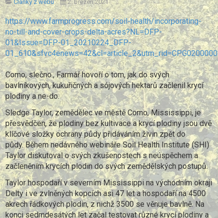
Články z webu
2. březen 2021
https://www.farmprogress.com/soil-health/incorporating-
no-till-and-cover-crops-delta-acres?NL=DFP-
01&Issue=DFP-01_20210224_DFP-
01_610&sfvc4enews=42&cl=article_2&utm_rid=CPG02000
Como, slečno., Farmář hovoří o tom, jak do svých
bavlníkových, kukuřičných a sójových hektarů začlenil krycí
plodiny a ne-do.
Sledge Taylor, zemědělec ve městě Como, Mississippi, je
přesvědčen, že plodiny bez kultivace a krycí plodiny jsou dvě
klíčové složky ochrany půdy přidáváním živin zpět do
půdy.
Během nedávného webináře Soil Health Institute (SHI)
Taylor diskutoval o svých zkušenostech s neúspěchem a
začleněním krycích plodin do svých zemědělských postupů.
Taylor hospodaří v severním Mississippi na východním okraji
Delty i ve zvlněných kopcích asi 47 let a hospodaří na 4500
akrech řádkových plodin, z nichž 3500 se věnuje bavlně.
Na
konci sedmdesátých let začal testovat různé krycí plodiny a