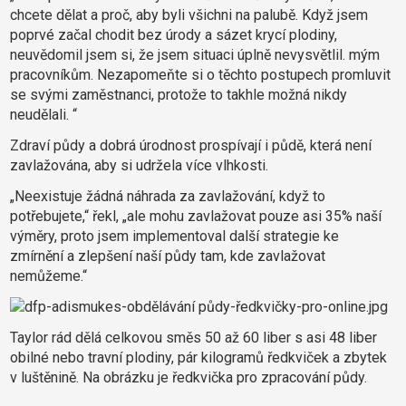
chcete dělat a proč, aby byli všichni na palubě. Když jsem
poprvé začal chodit bez úrody a sázet krycí plodiny,
neuvědomil jsem si, že jsem situaci úplně nevysvětlil. mým
pracovníkům. Nezapomeňte si o těchto postupech promluvit
se svými zaměstnanci, protože to takhle možná nikdy
neudělali. “
Zdraví půdy a dobrá úrodnost prospívají i půdě, která není
zavlažována, aby si udržela více vlhkosti.
„Neexistuje žádná náhrada za zavlažování, když to
potřebujete,“ řekl, „ale mohu zavlažovat pouze asi 35% naší
výměry, proto jsem implementoval další strategie ke
zmírnění a zlepšení naší půdy tam, kde zavlažovat
nemůžeme.“
Taylor rád dělá celkovou směs 50 až 60 liber s asi 48 liber
obilné nebo travní plodiny, pár kilogramů ředkviček a zbytek
v luštěnině.
Na obrázku je ředkvička pro zpracování půdy.