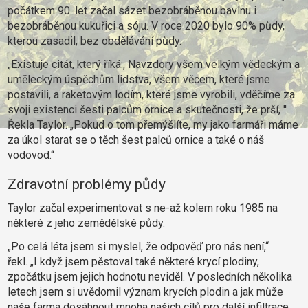
počátkem 90. let začal sázet bezobráběnou bavlnu i
bezobráběnou kukuřici a sóju.
V roce 2020 bylo 90% půdy,
kterou zasadil, bez obdělávání půdy.
„Existuje citát, který říká:‚ Navzdory všem velkým vědeckým a
uměleckým úspěchům lidstva, všem věcem, které jsme
postavili, a raketovým lodím, které jsme vyrobili, vděčíme za
svoji existenci šesti
palcům ornice a skutečnosti, že prší, ''
Řekla Taylor.
„Pokud o tom přemýšlíte, my jako farmáři máme
za úkol starat se o těch šest palců ornice a také o náš
vodovod.“
Zdravotní problémy půdy
Taylor začal experimentovat s ne-až kolem roku 1985 na
některé z jeho zemědělské půdy.
„Po celá léta jsem si myslel, že odpověď pro nás není,“
řekl.
„I když jsem pěstoval také některé krycí plodiny,
zpočátku jsem jejich hodnotu neviděl. V posledních několika
letech jsem si uvědomil význam krycích plodin a jak může
naše farma dosáhnout mnoha našich cílů pro další infiltrace