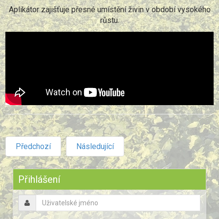
Aplikátor zajišťuje přesné umístění živin v období vysokého
růstu.
Předchozí
Následující
Předchozí
Předchozí
Následující
Následující
rok
měsíc
měsíc
rok
Přihlášení