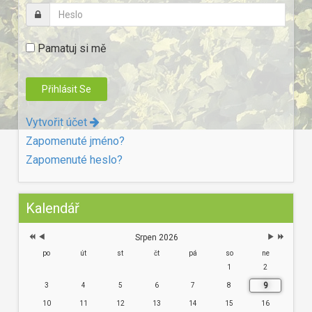
Pamatuj si mě
Vytvořit účet
Zapomenuté jméno?
Zapomenuté heslo?
Kalendář
Srpen 2026
po
út
st
čt
pá
so
ne
1
2
9
3
4
5
6
7
8
10
11
12
13
14
15
16