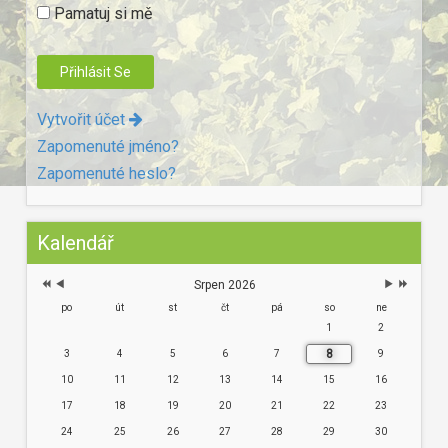
Pamatuj si mě
Vytvořit účet
Zapomenuté jméno?
Zapomenuté heslo?
Kalendář
Srpen 2026
po
út
st
čt
pá
so
ne
1
2
8
3
4
5
6
7
9
10
11
12
13
14
15
16
17
18
19
20
21
22
23
24
25
26
27
28
29
30