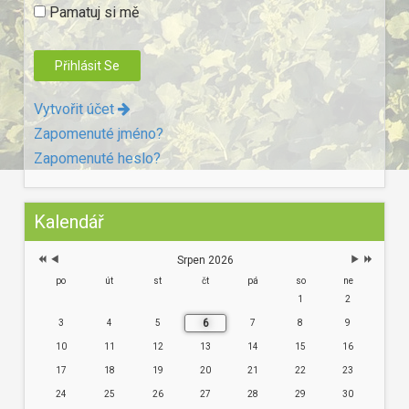
Pamatuj si mě
Vytvořit účet
Zapomenuté jméno?
Zapomenuté heslo?
Kalendář
Srpen 2026
po
út
st
čt
pá
so
ne
1
2
6
3
4
5
7
8
9
10
11
12
13
14
15
16
17
18
19
20
21
22
23
24
25
26
27
28
29
30