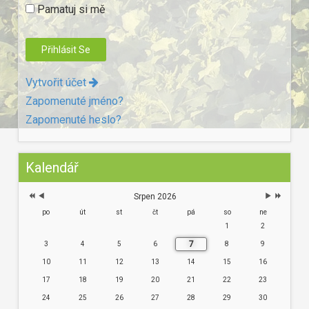
Pamatuj si mě
Vytvořit účet
Zapomenuté jméno?
Zapomenuté heslo?
Kalendář
Srpen 2026
po
út
st
čt
pá
so
ne
1
2
7
3
4
5
6
8
9
10
11
12
13
14
15
16
17
18
19
20
21
22
23
24
25
26
27
28
29
30